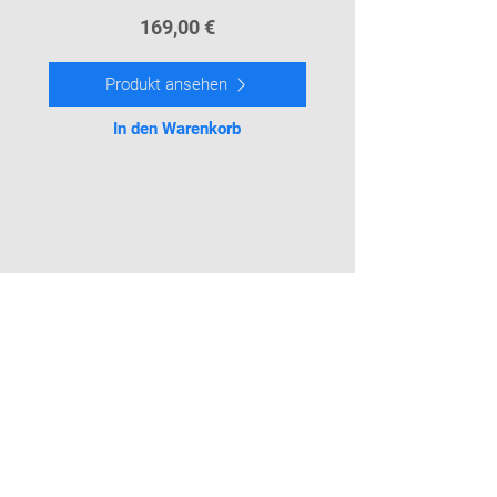
169
,00 €
Produkt ansehen
In den Warenkorb
Lieferung
Kontakt
Geschäftsbedingungen
WERDEN SIE TEIL UNSERES TEAMS
Smart Pay Zahlungsterminals
Reg. Nr.
40103766859
Roberta Hirsa Straße 1, Riga
LV-1045, Lettland
info@smartpaypos.de